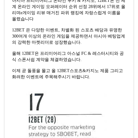
아시아 프리미어리그 온라인 부키 & 카지노, 12BET은 전 세
계 온라인 게이밍 오퍼레이터 순위 선정 28위에서 17위로 올
리며e게이밍 리뷰 매거진 파위 랭킹에 자랑스럽게 이름을
올렸습니다
12BET 은 다양한 이벤트, 차별화 된 스포츠 배당과 유명한
300여개 이상의 온라인 게임을 제공하면서 아시아 베팅업계
의 강력한 마켓리더로 성장했습니다.
올해 12BET은 프리미어리그 아스널 FC & 레스터시티와 공
식 스폰서쉽 계약을 체결하였습니다.
이제 곧 돌풍을 몰고 올 12BET스포츠&카지노 제품 그리고
화려한 이벤트에 주목해주시기 바랍니다.