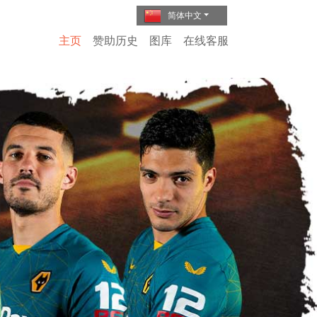
简体中文
主页
赞助历史
图库
在线客服