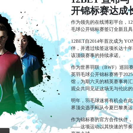
开锦标赛达成
作为领先的在线博彩平台，12B
毛球公开锦标赛签订全新且具
12BET自2014年首次成为
伴，并透过续签这项长达十年
该顶级赛事的持续承诺。
作为世界羽联（BWF）巡回赛中
英羽毛球公开锦标赛将于2025年
馆，为期六天的精英赛事将汇
观众共同见证这场无与伦比的
明年，羽毛球迷将有机会在此
界顶尖选手刚从今夏巴黎奥运
作为锦标赛的官方合作伙伴，1
——这项运动以其快速的节奏