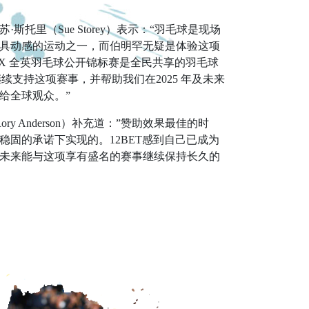
斯托里（Sue Storey）表示：“羽毛球是现场
具动感的运动之一，而伯明罕无疑是体验这项
EX 全英羽毛球公开锦标赛是全民共享的羽毛球
继续支持这项赛事，并帮助我们在2025 年及未来
带给全球观众。”
ory Anderson）补充道：”赞助效果最佳的时
稳固的承诺下实现的。12BET感到自己已成为
未来能与这项享有盛名的赛事继续保持长久的