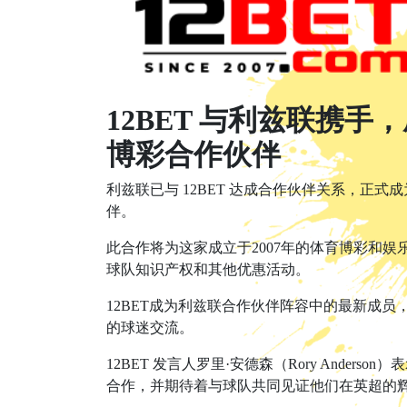
12BET 与利兹联携手
博彩合作伙伴
利兹联已与 12BET 达成合作伙伴关系，正
伴。
此合作将为这家成立于2007年的体育博彩和
球队知识产权和其他优惠活动。
12BET成为利兹联合作伙伴阵容中的最新成
的球迷交流。
12BET 发言人罗里·安德森（Rory Anders
合作，并期待着与球队共同见证他们在英超的辉