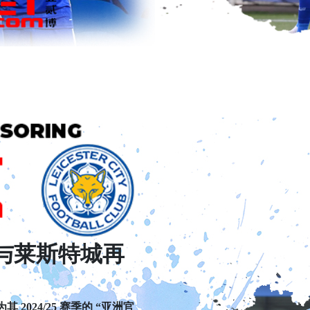
 赛季与莱斯特城再
2024/25 赛季的 “亚洲官