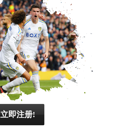
立即注册!