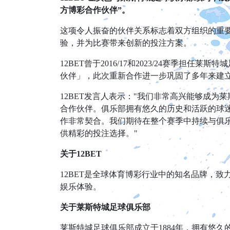
方博彩合作伙伴”。
这项令人振奋的伙伴关系标志着双方组织的重
验，并为比赛带来创新的投注方案。
12BET曾于2016/17和2023/24赛季担任
伙伴」，此次重新合作进一步巩固了多年来建
12BET发言人表示："我们非常高兴能够成为
合作伙伴。俱乐部拥有悠久的历史和活跃的球
作非常契合。我们期待在整个赛季中持续与俱
供精彩的投注选择。"
关于12BET
12BET是全球体育博彩行业中的知名品牌，
娱乐体验。
关于莱斯特城足球俱乐部
莱斯特城足球俱乐部成立于1884年，拥有悠久的历