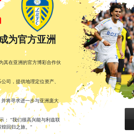
，成为官方亚洲
式成为其在亚洲的官方博彩合作伙
娱乐公司，提供地理定位资产、
员，并将寻求进一步与亚洲庞大
on）表示： "我们很高兴能与利兹联
煌回归之旅。"